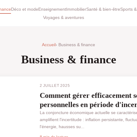
inance
Déco et mode
Enseignement
Immobilier
Santé & bien-être
Sports & 
Voyages & aventures
Accueil
› Business & finance
Business & finance
2 JUILLET 2025
Comment gérer efficacement se
personnelles en période d'inc
La conjoncture économique actuelle se caractérise
amplifient l'incertitude : inflation persistante, fluc
l'énergie, hausses su...