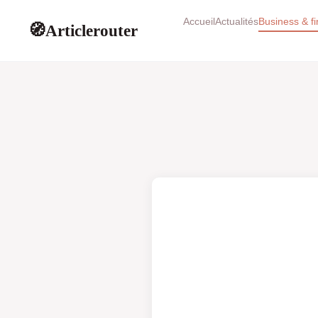
Accueil
Actualités
Business & f
Articlerouter
🧭
BUSINESS & FINANCE