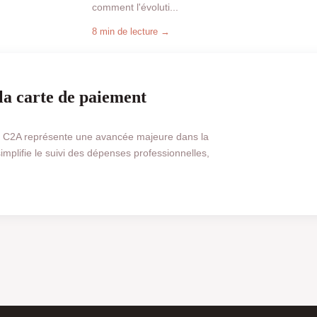
comment l'évoluti...
8 min de lecture →
la carte de paiement
se C2A représente une avancée majeure dans la
implifie le suivi des dépenses professionnelles,
BUSINESS